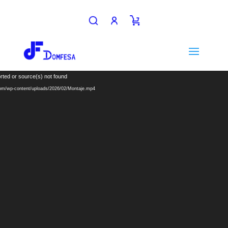
Reproductor
rted or source(s) not found
de
com/wp-content/uploads/2026/02/Montaje.mp4
vídeo